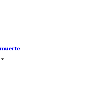
u muerte
am.