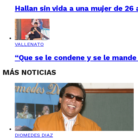
Hallan sin vida a una mujer de 26
VALLENATO
“Que se le condene y se le mande 
MÁS NOTICIAS
DIOMEDES DIAZ