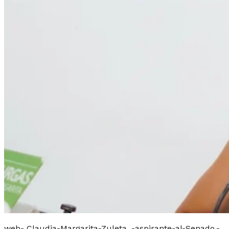
web- Claudia-Margarita-Zuleta_-aspirante-al-Senado.-