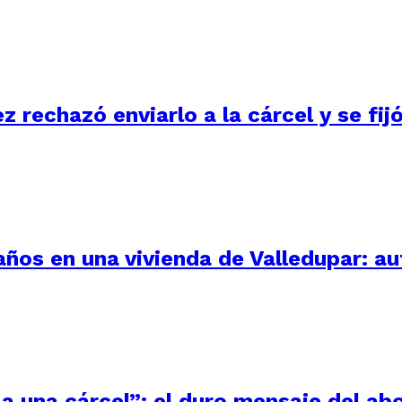
ez rechazó enviarlo a la cárcel y se fi
 años en una vivienda de Valledupar: a
a una cárcel”: el duro mensaje del ab