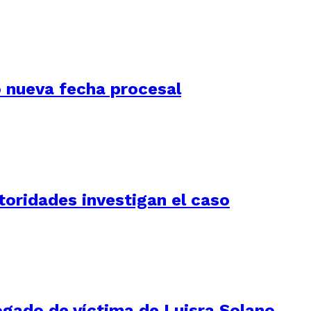
jó nueva fecha procesal
utoridades investigan el caso
ogado de víctima de Luisra Solano