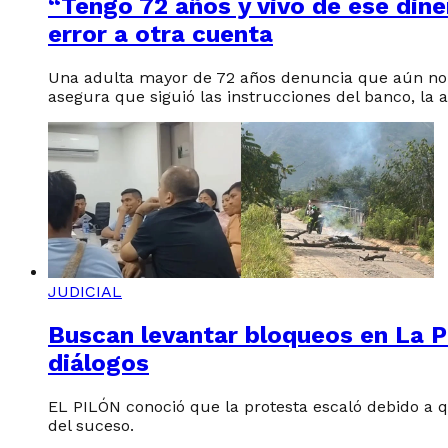
“Tengo 72 años y vivo de ese din
error a otra cuenta
Una adulta mayor de 72 años denuncia que aún no r
asegura que siguió las instrucciones del banco, la 
JUDICIAL
Buscan levantar bloqueos en La Pa
diálogos
EL PILÓN conoció que la protesta escaló debido a q
del suceso.