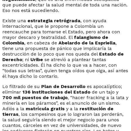
que puede afectar la salud mental de toda una nación.
Eso nos está sucediendo.
Existe una
estrategia retrógrada
, con ayuda
internacional, que le propone a Colombia un
reencauche para tomarse el Estado, pero ahora con
mayor descaro y teatralidad. El
falangismo de
Colombia
, en cabeza de
Abelardo de la Espriella
,
tiene una propuesta de pánico que implicaría la
destrucción de lo poco que nos queda del
Estado de
Derecho
; ni
Uribe
se atrevió a plantear tantas
excentricidades. Él ha dicho lo que va a hacer, con
“todas sus letras”, quien tenga oídos que oiga, así antes
él haya dicho lo contario.
Lo filtrado de su
Plan de Desarrollo
es apocalíptico;
eliminar
136 instituciones del Estado
de un tajo y
700 mil puestos de trabajo
, “hacer fracking a la lata y
minería en los páramos”, es el anuncio de un sismo.
Adiós a la
matrícula gratis
y a la
restitución de
tierras
, los campesinos que lo lograron las perderán,
la salud seguiría siendo el mejor negocio para unos
cuantos, cárceles en vez de universidades, de nuevo
los cadáveres flotarán en nuestros ríos. Los bates y