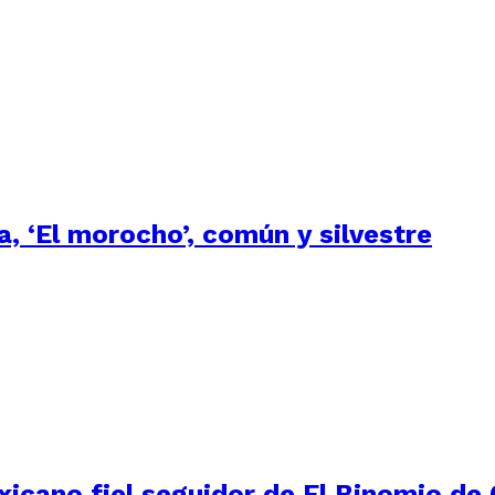
 ‘El morocho’, común y silvestre
xicano fiel seguidor de El Binomio de