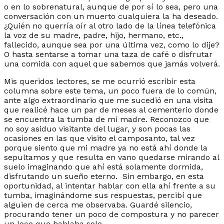
o en lo sobrenatural, aunque de por sí lo sea, pero una
conversación con un muerto cualquiera la ha deseado.
¿Quién no querría oír al otro lado de la línea telefónica
la voz de su madre, padre, hijo, hermano, etc.,
fallecido, aunque sea por una última vez, como lo dije?
O hasta sentarse a tomar una taza de café o disfrutar
una comida con aquel que sabemos que jamás volverá.
Mis queridos lectores, se me ocurrió escribir esta
columna sobre este tema, un poco fuera de lo común,
ante algo extraordinario que me sucedió en una visita
que realicé hace un par de meses al cementerio donde
se encuentra la tumba de mi madre. Reconozco que
no soy asiduo visitante del lugar, y son pocas las
ocasiones en las que visito el camposanto, tal vez
porque siento que mi madre ya no está ahí donde la
sepultamos y que resulta en vano quedarse mirando al
suelo imaginando que ahí está solamente dormida,
disfrutando un sueño eterno. Sin embargo, en esta
oportunidad, al intentar hablar con ella ahí frente a su
tumba, imaginándome sus respuestas, percibí que
alguien de cerca me observaba. Guardé silencio,
procurando tener un poco de compostura y no parecer
un loco que hablaba solo.