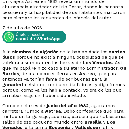
Un viaje a Astrea en 1982 revela un mundo de
abundancia alrededor del río Cesar, donde la bonanza
pesquera y la hospitalidad de sus habitantes marcaron
para siempre los recuerdos de infancia del autor
7 de julio de 2026
A la
siembra de algodón
se le habían dado los
santos
óleos
porque no existía ninguna posibilidad de que se
volviera a sembrar en las tierras de
Los Venados
. Así
que mi papá le hizo caso a su eterno administrador,
Gil
Barrios
, de ir a conocer tierras en
Astrea
, que para
entonces ya tenían fama de ser buenas para la
ganadería
. Así que, un buen día fuimos; y digo fuimos
porque, como ya les había contado, yo era de los que
armaban viaje sin haber sido invitado.
Como en el mes de
junio del año 1982
, agarramos
carretera rumbo a
Astrea
. Debo confesarles que para
mí fue un largo viaje; además, parecía que hubiésemos
salido de ese pequeño mundo entre
Brasilia
y
Los
Venados
, a lo sumo
Bosconia
y
Valledupar
; ah, y