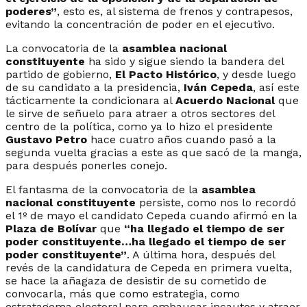
poderes”
, esto es, al sistema de frenos y contrapesos,
evitando la concentración de poder en el ejecutivo.
La convocatoria de la
asamblea nacional
constituyente
ha sido y sigue siendo la bandera del
partido de gobierno,
El Pacto Histórico
, y desde luego
de su candidato a la presidencia,
Iván Cepeda
, así este
tácticamente la condicionara al
Acuerdo Nacional
que
le sirve de señuelo para atraer a otros sectores del
centro de la política, como ya lo hizo el presidente
Gustavo Petro
hace cuatro años cuando pasó a la
segunda vuelta gracias a este as que sacó de la manga,
para después ponerles conejo.
El fantasma de la convocatoria de la
asamblea
nacional constituyente
persiste, como nos lo recordó
el 1º de mayo el candidato Cepeda cuando afirmó en la
Plaza de Bolívar
que
“ha llegado el tiempo de ser
poder constituyente…ha llegado el tiempo de ser
poder constituyente”
. A última hora, después del
revés de la candidatura de Cepeda en primera vuelta,
se hace la añagaza de desistir de su cometido de
convocarla, más que como estrategia, como
estratagema electoral para embaucar incautos y atraer