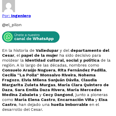
Por:
Ingeniero
@
el_pilon
En la historia de
Valledupar
y del
departamento del
Cesar
, el
papel de la mujer
ha sido decisivo para
moldear la
identidad cultural, social y política
de la
región. A lo largo de las décadas, nombres como
Consuelo Araújo Noguera
,
Rita Fernández Padilla
,
Cecilia “La Polla” Monsalvo Riveira
,
Nohema
Fragozo
,
Elvia Milena Sanjuán Dávila
,
Claudia
Margarita Zuleta Murgas
,
María Clara Quintero de
Daza
,
Sara Emilia Daza Rivera
,
María Mercedes
Medina Zabaleta
y
Cecy Dangond
, junto a pioneras
como
María Elena Castro
,
Encarnación Viña
y
Elsa
Castro
, han dejado una
huella imborrable
en el
desarrollo del Cesar.