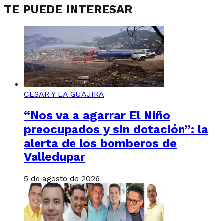
TE PUEDE INTERESAR
CESAR Y LA GUAJIRA
“Nos va a agarrar El Niño
preocupados y sin dotación”: la
alerta de los bomberos de
Valledupar
5 de agosto de 2026