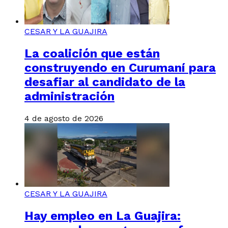
CESAR Y LA GUAJIRA
La coalición que están
construyendo en Curumaní para
desafiar al candidato de la
administración
4 de agosto de 2026
CESAR Y LA GUAJIRA
Hay empleo en La Guajira: