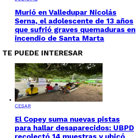
Murió en Valledupar Nicolás
Serna, el adolescente de 13 años
que sufrió graves quemaduras en
incendio de Santa Marta
TE PUEDE INTERESAR
CESAR
El Copey suma nuevas pistas
para hallar desaparecidos: UBPD
recolectó 14 muestras y ubicó