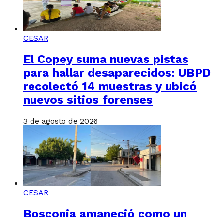
CESAR
El Copey suma nuevas pistas
para hallar desaparecidos: UBPD
recolectó 14 muestras y ubicó
nuevos sitios forenses
3 de agosto de 2026
CESAR
Bosconia amaneció como un