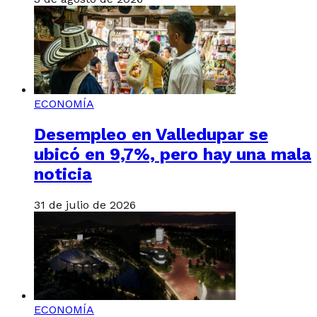
ECONOMÍA
Desempleo en Valledupar se
ubicó en 9,7%, pero hay una mala
noticia
31 de julio de 2026
ECONOMÍA