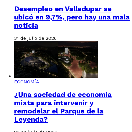
Desempleo en Valledupar se
ubicó en 9,7%, pero hay una mala
noticia
31 de julio de 2026
ECONOMÍA
¿Una sociedad de economía
mixta para intervenir y
remodelar el Parque de la
Leyenda?