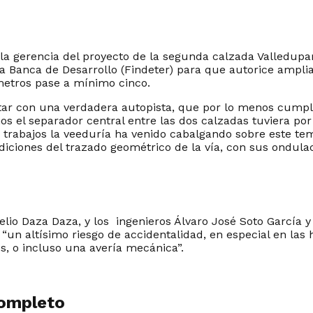
 y la gerencia del proyecto de la segunda calzada Valledup
la Banca de Desarrollo (Findeter) para que autorice amplia
metros pase a mínimo cinco.
r con una verdadera autopista, que por lo menos cumplie
enos el separador central entre las dos calzadas tuviera p
s trabajos la veeduría ha venido cabalgando sobre este te
diciones del trazado geométrico de la vía, con sus ondulac
Evelio Daza Daza, y los ingenieros Álvaro José Soto García
 “un altísimo riesgo de accidentalidad, en especial en la
s, o incluso una avería mecánica”.
completo