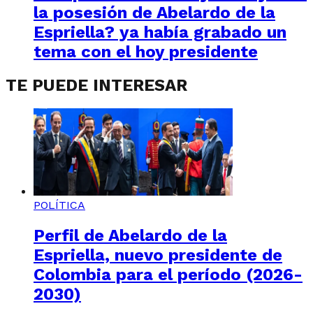
la posesión de Abelardo de la
Espriella? ya había grabado un
tema con el hoy presidente
TE PUEDE INTERESAR
POLÍTICA
Perfil de Abelardo de la
Espriella, nuevo presidente de
Colombia para el período (2026-
2030)