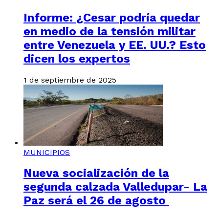
Informe: ¿Cesar podría quedar
en medio de la tensión militar
entre Venezuela y EE. UU.? Esto
dicen los expertos
1 de septiembre de 2025
MUNICIPIOS
Nueva socialización de la
segunda calzada Valledupar- La
Paz será el 26 de agosto