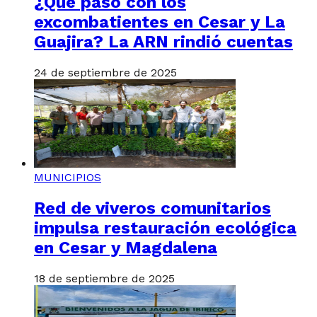
¿Qué pasó con los
excombatientes en Cesar y La
Guajira? La ARN rindió cuentas
24 de septiembre de 2025
MUNICIPIOS
Red de viveros comunitarios
impulsa restauración ecológica
en Cesar y Magdalena
18 de septiembre de 2025