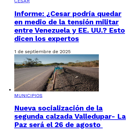
CESAR
Informe: ¿Cesar podría quedar
en medio de la tensión militar
entre Venezuela y EE. UU.? Esto
dicen los expertos
1 de septiembre de 2025
MUNICIPIOS
Nueva socialización de la
segunda calzada Valledupar- La
Paz será el 26 de agosto