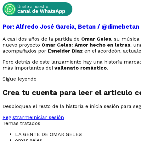
Por: Alfredo José García, Betan / @dimebetan
A casi dos años de la partida de
Omar Geles
, su música
nuevo proyecto
Omar Geles: Amor hecho en letras
, un
acompañados por
Esneider Díaz
en el acordeón, actuale
Pero detrás de este lanzamiento hay una historia marcad
más importantes del
vallenato romántico
.
Sigue leyendo
Crea tu cuenta para leer el artículo 
Desbloquea el resto de la historia e inicia sesión para se
Registrarme
Iniciar sesión
Temas tratados
LA GENTE DE OMAR GELES
omar geles