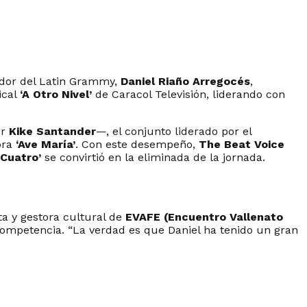
nador del Latin Grammy,
Daniel Riaño Arregocés
,
ical
‘A Otro Nivel’
de Caracol Televisión, liderando con
or
Kike Santander
—, el conjunto liderado por el
bra
‘Ave María’
. Con este desempeño,
The Beat Voice
 Cuatro’
se convirtió en la eliminada de la jornada.
ta y gestora cultural de
EVAFE (Encuentro Vallenato
competencia. “La verdad es que Daniel ha tenido un gran