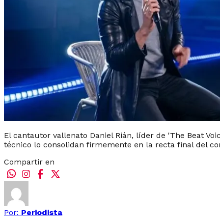
El cantautor vallenato Daniel Rián, líder de 'The Beat Voi
técnico lo consolidan firmemente en la recta final del c
Compartir en
Por:
Periodista