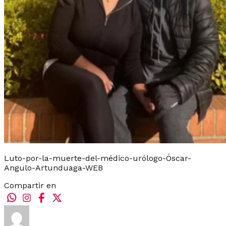
Luto-por-la-muerte-del-médico-urólogo-Óscar-
Angulo-Artunduaga-WEB
Compartir en