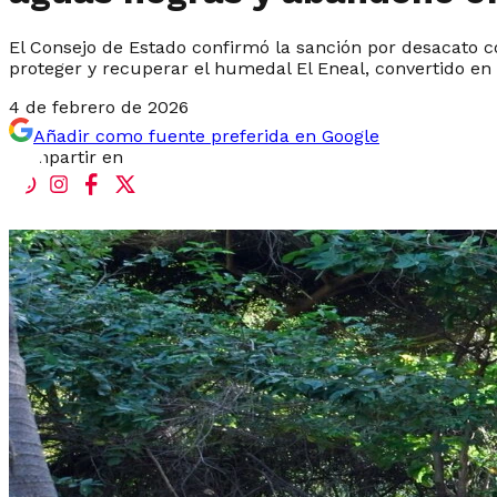
El Consejo de Estado confirmó la sanción por desacato c
proteger y recuperar el humedal El Eneal, convertido en
4 de febrero de 2026
Añadir como fuente preferida en Google
Compartir en