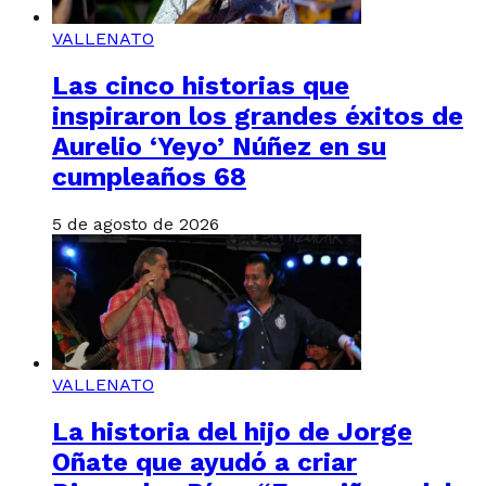
VALLENATO
Las cinco historias que
inspiraron los grandes éxitos de
Aurelio ‘Yeyo’ Núñez en su
cumpleaños 68
5 de agosto de 2026
VALLENATO
La historia del hijo de Jorge
Oñate que ayudó a criar