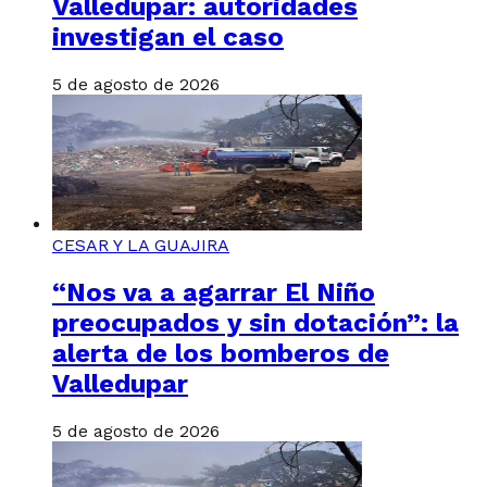
Valledupar: autoridades
investigan el caso
5 de agosto de 2026
CESAR Y LA GUAJIRA
“Nos va a agarrar El Niño
preocupados y sin dotación”: la
alerta de los bomberos de
Valledupar
5 de agosto de 2026