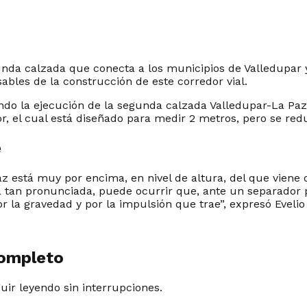
gunda calzada que conecta a los municipios de Valledupar 
bles de la construcción de este corredor vial.
o la ejecución de la segunda calzada Valledupar-La Paz y
r, el cual está diseñado para medir 2 metros, pero se red
e
az está muy por encima, en nivel de altura, del que viene 
tan pronunciada, puede ocurrir que, ante un separador pr
r la gravedad y por la impulsión que trae”, expresó Evelio
completo
guir leyendo sin interrupciones.