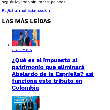
seguir leyendo sin interrupciones.
Registrarme
Iniciar sesión
LAS MÁS LEÍDAS
COLOMBIA
¿Qué es el impuesto al
patrimonio que eliminará
Abelardo de la Espriella? así
funciona este tributo en
Colombia