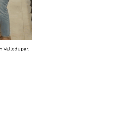
n Valledupar.
L