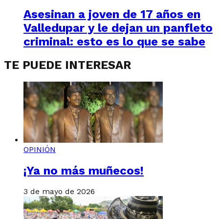
Asesinan a joven de 17 años en
Valledupar y le dejan un panfleto
criminal: esto es lo que se sabe
TE PUEDE INTERESAR
OPINIÓN
¡Ya no más muñecos!
3 de mayo de 2026