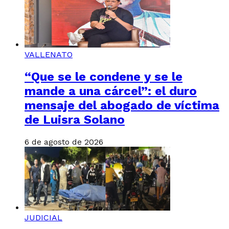
VALLENATO
“Que se le condene y se le
mande a una cárcel”: el duro
mensaje del abogado de víctima
de Luisra Solano
6 de agosto de 2026
JUDICIAL