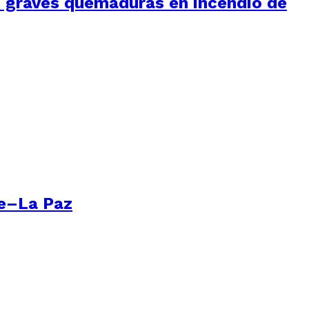
ió graves quemaduras en incendio de
re–La Paz