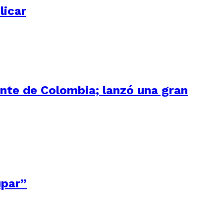
licar
ente de Colombia; lanzó una gran
upar”