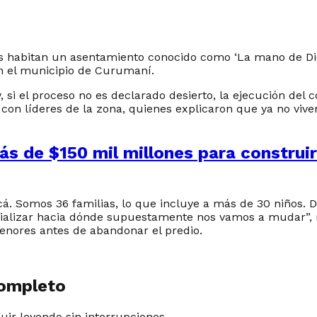
s habitan un asentamiento conocido como ‘La mano de Dio
 el municipio de Curumaní.
 y, si el proceso no es declarado desierto, la ejecución de
 con líderes de la zona, quienes explicaron que ya no vi
más de $150 mil millones para construi
á. Somos 36 familias, lo que incluye a más de 30 niños. D
ializar hacia dónde supuestamente nos vamos a mudar”,
enores antes de abandonar el predio.
completo
guir leyendo sin interrupciones.