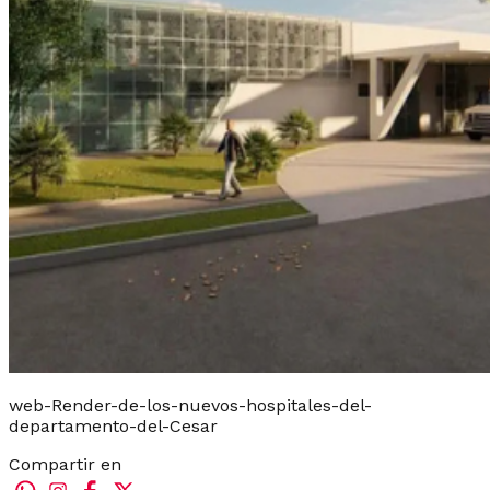
web-Render-de-los-nuevos-hospitales-del-
departamento-del-Cesar
Compartir en