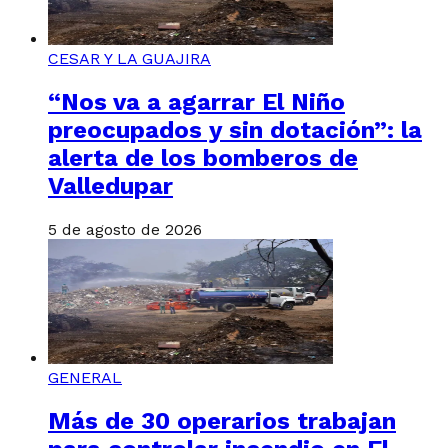
CESAR Y LA GUAJIRA
“Nos va a agarrar El Niño
preocupados y sin dotación”: la
alerta de los bomberos de
Valledupar
5 de agosto de 2026
GENERAL
Más de 30 operarios trabajan