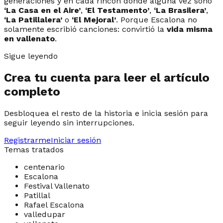
generaciones y en cada rincón donde alguna vez sonó
‘La Casa en el Aire’
,
‘El Testamento’
,
‘La Brasilera’
,
‘La Patillalera’
o
‘El Mejoral’
. Porque Escalona no
solamente escribió canciones: convirtió la
vida misma
en vallenato
.
Sigue leyendo
Crea tu cuenta para leer el artículo
completo
Desbloquea el resto de la historia e inicia sesión para
seguir leyendo sin interrupciones.
Registrarme
Iniciar sesión
Temas tratados
centenario
Escalona
Festival Vallenato
Patillal
Rafael Escalona
valledupar