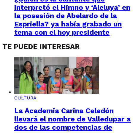
interpretó el Himno y ‘Aleluya’ en
la posesión de Abelardo de la
Espriella? ya había grabado un
tema con el hoy presidente
TE PUEDE INTERESAR
CULTURA
La Academia Carina Celedón
llevará el nombre de Valledupar a
dos de las competencias de