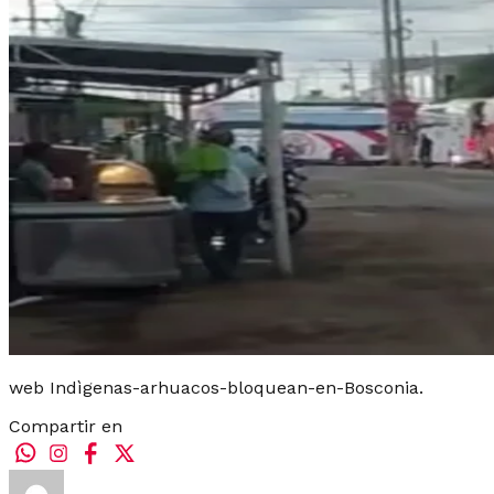
web Indìgenas-arhuacos-bloquean-en-Bosconia.
Compartir en