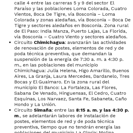
calle 4 entre las carreras 5 y 9 del sector El
Paraíso y las poblaciones Loma Colorada, Cuatro
Vientos, Boca De Tigre, vía Bosconia – Loma
Colorada y zonas aledañas, vía Bosconia – Boca De
Tigre y sectores aledaños en Bosconia. Zona rural
de El Paso: India Manza, Puerto Lajas, La Florida,
vía Bosconia – Cuatro Viento y sectores aledaños.
Circuito
Chimichagua
: avanzarán las actividades
de renovación de postes, elementos de red y de
poda técnica preventiva, que demandan la
suspensión de la energía de 7:30 a. m. a 4:30 p.
m., en las poblaciones del municipio
Chimichagua: Julia Helena, Higo Amarillo, Buenos
Aires, La Granja, Laura Mercedes, Dardanelo, Tres
Bocas y El Guaimaro. En la zona rural del
municipio El Banco: La Fortaleza, Las Flores,
Sabana De Venado, Hinguensas, El Cedro, Cuatro
Esquinas, Los Narvaez, Santa Fe, Sabaneta, Caño
Hondo y La Unión.
Circuito
Simaña
: entre las
8:15 a. m. y las 4:30 p.
m
., se adelantarán labores de instalación de
postes, elementos de red y de poda técnica
preventiva, tiempo que no tendrán energía las
poblaciones del municipio La Gloria: Molina,