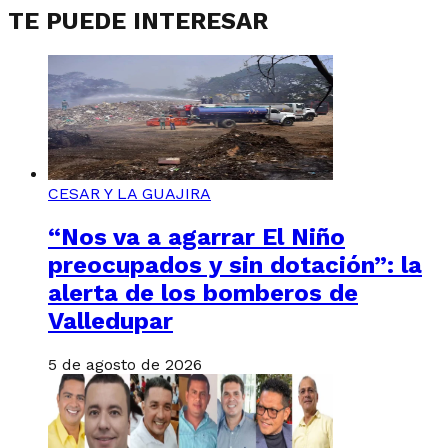
TE PUEDE INTERESAR
CESAR Y LA GUAJIRA
“Nos va a agarrar El Niño
preocupados y sin dotación”: la
alerta de los bomberos de
Valledupar
5 de agosto de 2026