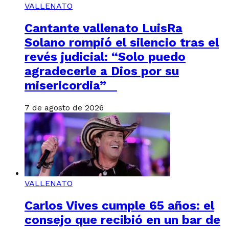
VALLENATO
Cantante vallenato LuisRa
Solano rompió el silencio tras el
revés judicial: “Solo puedo
agradecerle a Dios por su
misericordia”
7 de agosto de 2026
VALLENATO
Carlos Vives cumple 65 años: el
consejo que recibió en un bar de