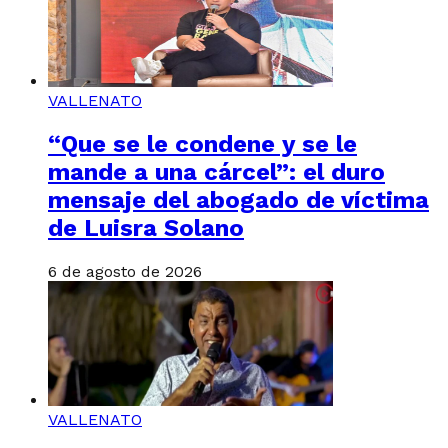
VALLENATO
“Que se le condene y se le
mande a una cárcel”: el duro
mensaje del abogado de víctima
de Luisra Solano
6 de agosto de 2026
VALLENATO