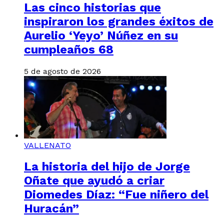
Las cinco historias que
inspiraron los grandes éxitos de
Aurelio ‘Yeyo’ Núñez en su
cumpleaños 68
5 de agosto de 2026
VALLENATO
La historia del hijo de Jorge
Oñate que ayudó a criar
Diomedes Díaz: “Fue niñero del
Huracán”