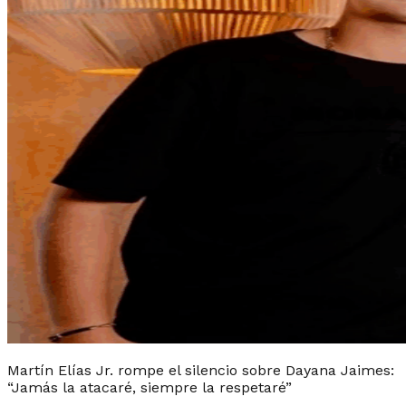
Martín Elías Jr. rompe el silencio sobre Dayana Jaimes:
“Jamás la atacaré, siempre la respetaré”