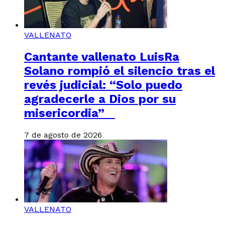
VALLENATO
Cantante vallenato LuisRa
Solano rompió el silencio tras el
revés judicial: “Solo puedo
agradecerle a Dios por su
misericordia”
7 de agosto de 2026
VALLENATO