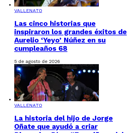
VALLENATO
Las cinco historias que
inspiraron los grandes éxitos de
Aurelio ‘Yeyo’ Núñez en su
cumpleaños 68
5 de agosto de 2026
VALLENATO
La historia del hijo de Jorge
Oñate que ayudó a criar