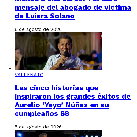
mensaje del abogado de víctima
de Luisra Solano
6 de agosto de 2026
VALLENATO
Las cinco historias que
inspiraron los grandes éxitos de
Aurelio ‘Yeyo’ Núñez en su
cumpleaños 68
5 de agosto de 2026