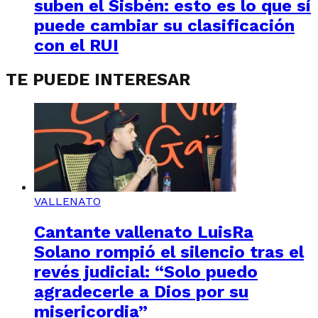
suben el Sisbén: esto es lo que sí
puede cambiar su clasificación
con el RUI
TE PUEDE INTERESAR
VALLENATO
Cantante vallenato LuisRa
Solano rompió el silencio tras el
revés judicial: “Solo puedo
agradecerle a Dios por su
misericordia”