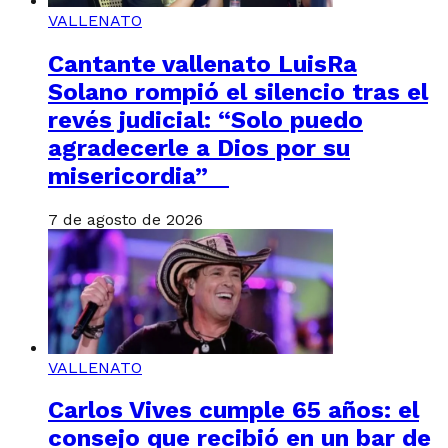
VALLENATO
Cantante vallenato LuisRa
Solano rompió el silencio tras el
revés judicial: “Solo puedo
agradecerle a Dios por su
misericordia”
7 de agosto de 2026
VALLENATO
Carlos Vives cumple 65 años: el
consejo que recibió en un bar de