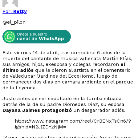
Por:
Ketty
@
el_pilon
Este viernes 14 de abril, tras cumplirse 6 años de la
muerte del cantante de música vallenata Martín Elías,
sus amigos, hijos, exesposa y colegas recordaron
el
último adiós
que le dieron al artista en el cementerio
de Valledupar ‘Jardines del EcceHomo’, luego de
permanecer dos días en cámara ardiente en el parque
de la Leyenda.
Justo antes de ser sepultado en la tumba situada
detrás de la de su padre Diomedes Díaz, su esposa
Dayana Jaimes protagonizó
un desgarrador adiós.
https://www.instagram.com/reel/CrBENxTsCn6/?
igshid=N2JjZDYzNjM=
“
Amor, oso de mi alma y de mi corazón. Amor, te amo