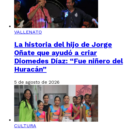
VALLENATO
La historia del hijo de Jorge
Oñate que ayudó a criar
Diomedes Díaz: “Fue niñero del
Huracán”
5 de agosto de 2026
CULTURA