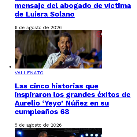
mensaje del abogado de víctima
de Luisra Solano
6 de agosto de 2026
VALLENATO
Las cinco historias que
inspiraron los grandes éxitos de
Aurelio ‘Yeyo’ Núñez en su
cumpleaños 68
5 de agosto de 2026