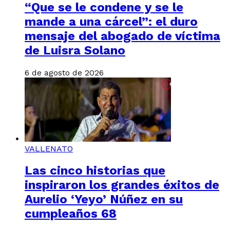
“Que se le condene y se le
mande a una cárcel”: el duro
mensaje del abogado de víctima
de Luisra Solano
6 de agosto de 2026
VALLENATO
Las cinco historias que
inspiraron los grandes éxitos de
Aurelio ‘Yeyo’ Núñez en su
cumpleaños 68