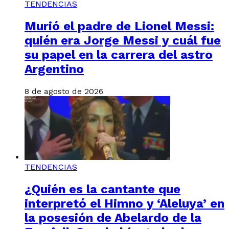
TENDENCIAS
Murió el padre de Lionel Messi:
quién era Jorge Messi y cuál fue
su papel en la carrera del astro
Argentino
8 de agosto de 2026
TENDENCIAS
¿Quién es la cantante que
interpretó el Himno y ‘Aleluya’ en
la posesión de Abelardo de la