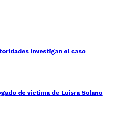
utoridades investigan el caso
ogado de víctima de Luisra Solano