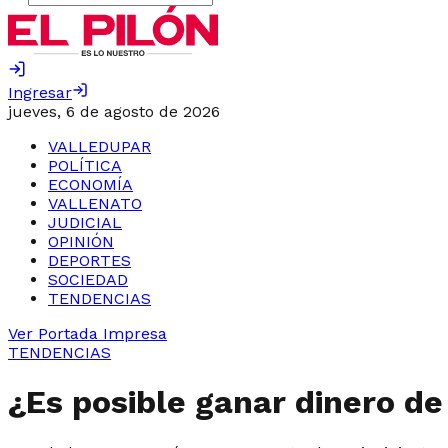
Ingresar
jueves, 6 de agosto de 2026
VALLEDUPAR
POLÍTICA
ECONOMÍA
VALLENATO
JUDICIAL
OPINIÓN
DEPORTES
SOCIEDAD
TENDENCIAS
Ver Portada Impresa
TENDENCIAS
¿Es posible ganar dinero de