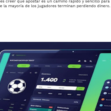
es creer que apostar es un camino rápido y sencillo para
que la mayoría de los jugadores terminan perdiendo dinero.