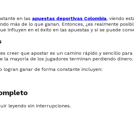
stante en las
apuestas deportivas Colombia
, viendo es
ndo más de lo que ganan. Entonces, ¿es realmente posible
ue influyen en el éxito en las apuestas y si se puede conv
s
es creer que apostar es un camino rápido y sencillo para
que la mayoría de los jugadores terminan perdiendo dinero.
o logran ganar de forma constante incluyen:
completo
guir leyendo sin interrupciones.