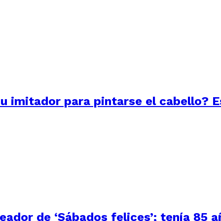
su imitador para pintarse el cabello? 
eador de ‘Sábados felices’; tenía 85 