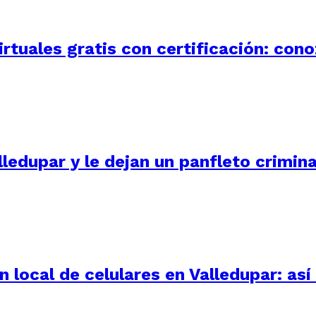
rtuales gratis con certificación: con
ledupar y le dejan un panfleto crimina
 local de celulares en Valledupar: as