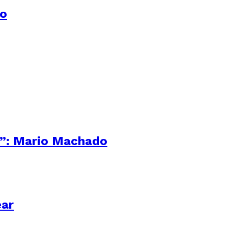
lo
co”: Mario Machado
ear