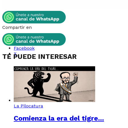
Compartir en
Whatsapp
Instagram
Facebook
X
TE PUEDE INTERESAR
La Pilocatura
Comienza la era del tigre…