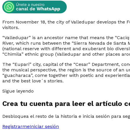
From November 18, the city of Valledupar develops the F
visitors.
“
Valledupar
” is an ancestor name that means the “
Caciq
River, which runs between the “
Sierra Nevada de Santa 
(national reserve with different and exuberant bio diversi
“
Chimila
” ethnic group (Valledupar and other places aroun
The “
Eupari
” city, capital of the
“Cesar”
Department, conc
the musical perspective, the region is the source of an
“
guacharaca
”, come together with poetic and experientia
and the best love´s stories.
Sigue leyendo
Crea tu cuenta para leer el artículo 
Desbloquea el resto de la historia e inicia sesión para se
Registrarme
Iniciar sesión