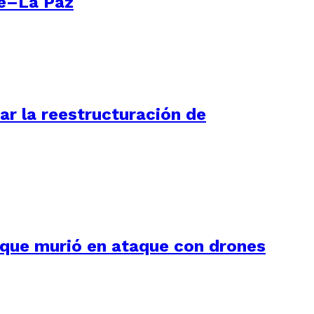
re–La Paz
ar la reestructuración de
 que murió en ataque con drones