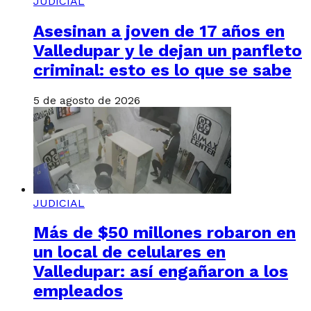
JUDICIAL
Asesinan a joven de 17 años en
Valledupar y le dejan un panfleto
criminal: esto es lo que se sabe
5 de agosto de 2026
JUDICIAL
Más de $50 millones robaron en
un local de celulares en
Valledupar: así engañaron a los
empleados